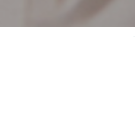
Ostaia vino con cucina
Ca’ Lunae
apre la propria
Ostaia
a pranzo e a
merenda. Un luogo in cui
il vino
sposa le antiche
ricette della
tradizione gastronomica locale,
riscoperte e reinterpretate con passione e
sensibilità contemporanea dallo
chef Matteo