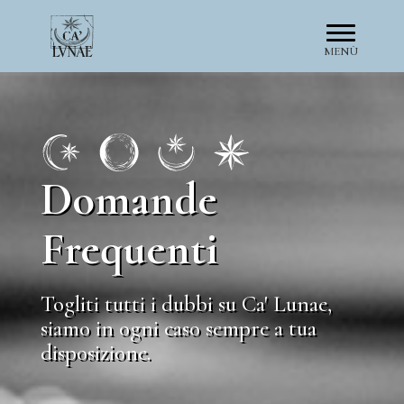
MENÙ
Domande
Frequenti
Togliti tutti i dubbi su Ca' Lunae,
siamo in ogni caso sempre a tua
disposizione.