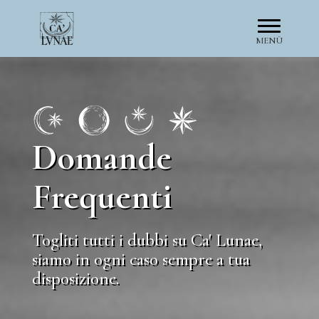
MENÙ
Domande
Frequenti
Togliti tutti i dubbi su Ca' Lunae,
siamo in ogni caso sempre a tua
disposizione.